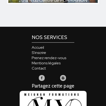
20 ans du Centre de FORMATION
20 ans du Centre de FORMATION
NOS SERVICES
Accueil
S'inscrire
Prenez rendez-vous
Mentions légales
Contact
Meignan
Meignan
Formations
Formations
Partagez cette page
sur
sur
Facebook
Instagram