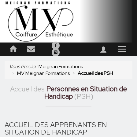
Meignan
Formations
Meignan
sur
Formations
MV MEIGNAN FORMATIONS
Facebook
sur
Vous êtes ici :
Meignan Formations
Instagram
MV Meignan Formations
Accueil des PSH
FORMATIONS PROPOSÉES
Accueil des
Personnes en Situation de
Handicap
(PSH)
SALON & INSTITUT D'APPLICATION
PRENEZ RENDEZ-VOUS
ACCUEIL DES APPRENANTS EN
PARTENAIRES
SITUATION DE HANDICAP